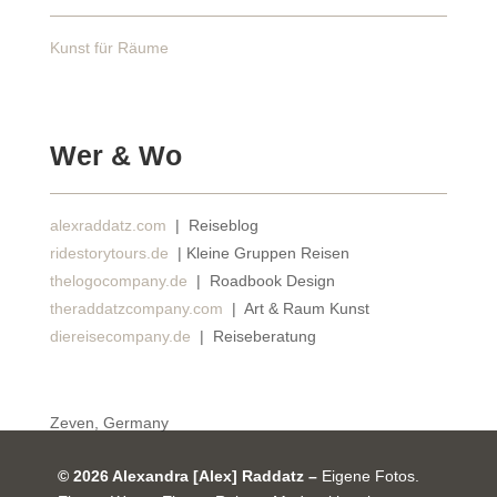
Kunst für Räume
Wer & Wo
alexraddatz.com
| Reiseblog
ridestorytours.de
| Kleine Gruppen Reisen
thelogocompany.de
| Roadbook Design
theraddatzcompany.com
| Art & Raum Kunst
diereisecompany.de
| Reiseberatung
Zeven, Germany
© 2026 Alexandra [Alex] Raddatz –
Eigene Fotos.