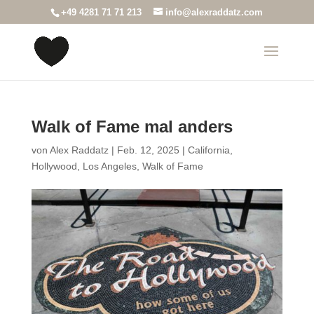
+49 4281 71 71 213
info@alexraddatz.com
Walk of Fame mal anders
von
Alex Raddatz
|
Feb. 12, 2025
|
California
,
Hollywood
,
Los Angeles
,
Walk of Fame